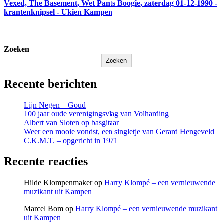
Vexed, The Basement, Wet Pants Boogie, zaterdag 01-12-1990 -
krantenknipsel - Ukien Kampen
Zoeken
Zoeken
Recente berichten
Lijn Negen – Goud
100 jaar oude verenigingsvlag van Volharding
Albert van Sloten op basgitaar
Weer een mooie vondst, een singletje van Gerard Hengeveld
C.K.M.T. – opgericht in 1971
Recente reacties
Hilde Klompenmaker
op
Harry Klompé – een vernieuwende
muzikant uit Kampen
Marcel Bom
op
Harry Klompé – een vernieuwende muzikant
uit Kampen