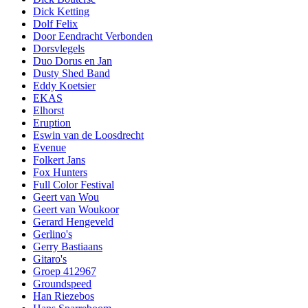
Dick Ketting
Dolf Felix
Door Eendracht Verbonden
Dorsvlegels
Duo Dorus en Jan
Dusty Shed Band
Eddy Koetsier
EKAS
Elhorst
Eruption
Eswin van de Loosdrecht
Evenue
Folkert Jans
Fox Hunters
Full Color Festival
Geert van Wou
Geert van Woukoor
Gerard Hengeveld
Gerlino's
Gerry Bastiaans
Gitaro's
Groep 412967
Groundspeed
Han Riezebos