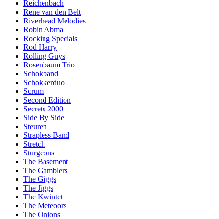
Reichenbach
Rene van den Belt
Riverhead Melodies
Robin Abma
Rocking Specials
Rod Harry
Rolling Guys
Rosenbaum Trio
Schokband
Schokkerduo
Scrum
Second Edition
Secrets 2000
Side By Side
Steuren
Strapless Band
Stretch
Sturgeons
The Basement
The Gamblers
The Giggs
The Jiggs
The Kwintet
The Meteoors
The Onions