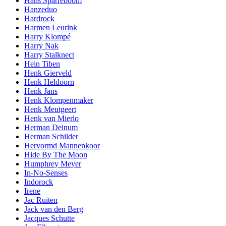
Hans Sparreboom
Hanzeduo
Hardrock
Harmen Leurink
Harry Klompé
Harry Nak
Harry Stalknect
Hein Tiben
Henk Gierveld
Henk Heldoorn
Henk Jans
Henk Klompenmaker
Henk Meutgeert
Henk van Mierlo
Herman Deinum
Herman Schilder
Hervormd Mannenkoor
Hide By The Moon
Humphrey Meyer
In-No-Senses
Indorock
Irene
Jac Ruiten
Jack van den Berg
Jacques Schutte