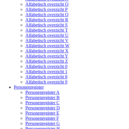
Alfabetisch overzicht O
Alfabetisch overzicht P
Alfabetisch overzicht Q
Alfabetisch overzicht R
Alfabetisch overzicht S
Alfabetisch overzicht T
Alfabetisch overzicht U
Alfabetisch overzicht V
Alfabetisch overzicht W
Alfabetisch overzicht X
Alfabetisch overzicht Y
Alfabetisch overzicht Z
Alfabetisch overzicht 0
Alfabetisch overzicht 1
Alfabetisch overzicht 8
Alfabetisch overzicht 9
Personenregister
Personenregister A
Personenregister B
Personenregister C
Personenregister D
Personenregister E
Personenregister F
Personenregister G
Personenregister H