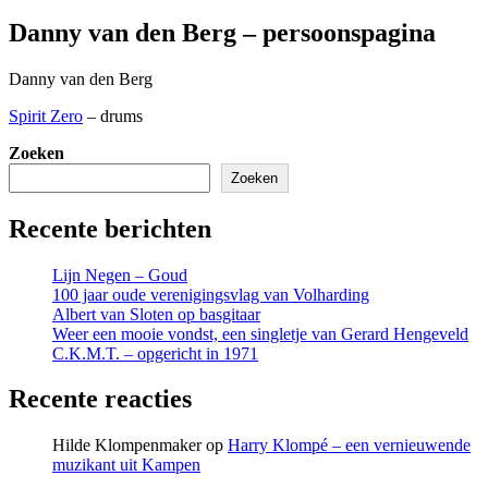
Danny van den Berg – persoonspagina
Danny van den Berg
Spirit Zero
– drums
Zoeken
Zoeken
Recente berichten
Lijn Negen – Goud
100 jaar oude verenigingsvlag van Volharding
Albert van Sloten op basgitaar
Weer een mooie vondst, een singletje van Gerard Hengeveld
C.K.M.T. – opgericht in 1971
Recente reacties
Hilde Klompenmaker
op
Harry Klompé – een vernieuwende
muzikant uit Kampen