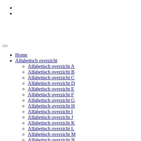
Skip
to
content
Muziekarchief Kampen
Home
Alfabetisch overzicht
Alfabetisch overzicht A
Alfabetisch overzicht B
Alfabetisch overzicht C
Alfabetisch overzicht D
Alfabetisch overzicht E
Alfabetisch overzicht F
Alfabetisch overzicht G
Alfabetisch overzicht H
Alfabetisch overzicht I
Alfabetisch overzicht J
Alfabetisch overzicht K
Alfabetisch overzicht L
Alfabetisch overzicht M
Alfabetisch overzicht N