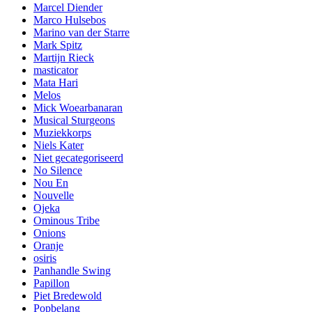
Marcel Diender
Marco Hulsebos
Marino van der Starre
Mark Spitz
Martijn Rieck
masticator
Mata Hari
Melos
Mick Woearbanaran
Musical Sturgeons
Muziekkorps
Niels Kater
Niet gecategoriseerd
No Silence
Nou En
Nouvelle
Ojeka
Ominous Tribe
Onions
Oranje
osiris
Panhandle Swing
Papillon
Piet Bredewold
Popbelang