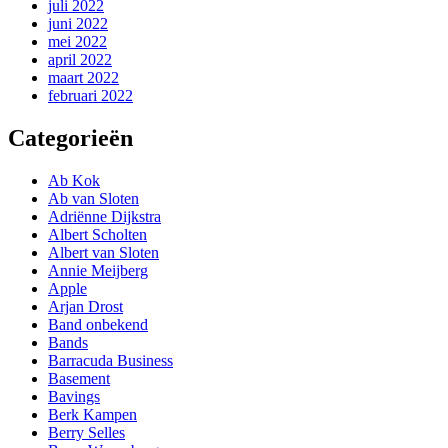
juli 2022
juni 2022
mei 2022
april 2022
maart 2022
februari 2022
Categorieën
Ab Kok
Ab van Sloten
Adriënne Dijkstra
Albert Scholten
Albert van Sloten
Annie Meijberg
Apple
Arjan Drost
Band onbekend
Bands
Barracuda Business
Basement
Bavings
Berk Kampen
Berry Selles