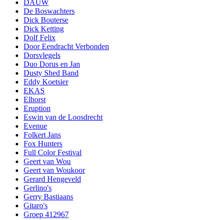
DAUW
De Boswachters
Dick Bouterse
Dick Ketting
Dolf Felix
Door Eendracht Verbonden
Dorsvlegels
Duo Dorus en Jan
Dusty Shed Band
Eddy Koetsier
EKAS
Elhorst
Eruption
Eswin van de Loosdrecht
Evenue
Folkert Jans
Fox Hunters
Full Color Festival
Geert van Wou
Geert van Woukoor
Gerard Hengeveld
Gerlino's
Gerry Bastiaans
Gitaro's
Groep 412967