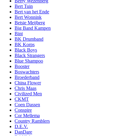
Berry Wezenberg
Bert Tuin
Bert van het Ende
Bert Wonnink
Betsie Meijberg
Big Band Kampen
Bint
BK Drumband
BK Korps
Black Boys
Black Strangers
Blue Shampoo
Booster
Boswachters
Broederband
China Flower
Chris Maas
Civilized Men
CKMT
Coen Dassen
Conspire
Cor Mellema
Country Ramblers
D.E.V.
DanDare