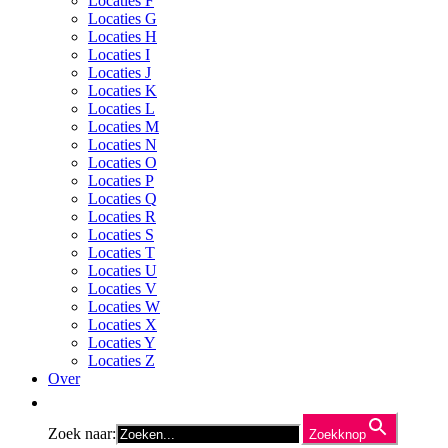
Locaties F
Locaties G
Locaties H
Locaties I
Locaties J
Locaties K
Locaties L
Locaties M
Locaties N
Locaties O
Locaties P
Locaties Q
Locaties R
Locaties S
Locaties T
Locaties U
Locaties V
Locaties W
Locaties X
Locaties Y
Locaties Z
Over
Zoek naar:
Zoekknop