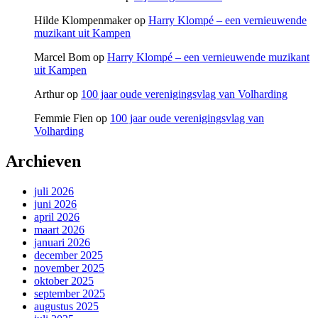
Hilde Klompenmaker
op
Harry Klompé – een vernieuwende
muzikant uit Kampen
Marcel Bom
op
Harry Klompé – een vernieuwende muzikant
uit Kampen
Arthur
op
100 jaar oude verenigingsvlag van Volharding
Femmie Fien
op
100 jaar oude verenigingsvlag van
Volharding
Archieven
juli 2026
juni 2026
april 2026
maart 2026
januari 2026
december 2025
november 2025
oktober 2025
september 2025
augustus 2025