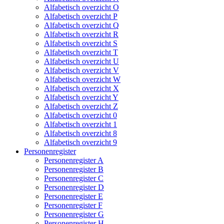
Alfabetisch overzicht O
Alfabetisch overzicht P
Alfabetisch overzicht Q
Alfabetisch overzicht R
Alfabetisch overzicht S
Alfabetisch overzicht T
Alfabetisch overzicht U
Alfabetisch overzicht V
Alfabetisch overzicht W
Alfabetisch overzicht X
Alfabetisch overzicht Y
Alfabetisch overzicht Z
Alfabetisch overzicht 0
Alfabetisch overzicht 1
Alfabetisch overzicht 8
Alfabetisch overzicht 9
Personenregister
Personenregister A
Personenregister B
Personenregister C
Personenregister D
Personenregister E
Personenregister F
Personenregister G
Personenregister H