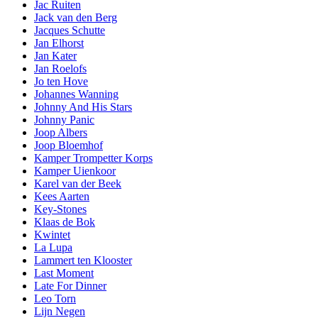
Jac Ruiten
Jack van den Berg
Jacques Schutte
Jan Elhorst
Jan Kater
Jan Roelofs
Jo ten Hove
Johannes Wanning
Johnny And His Stars
Johnny Panic
Joop Albers
Joop Bloemhof
Kamper Trompetter Korps
Kamper Uienkoor
Karel van der Beek
Kees Aarten
Key-Stones
Klaas de Bok
Kwintet
La Lupa
Lammert ten Klooster
Last Moment
Late For Dinner
Leo Torn
Lijn Negen