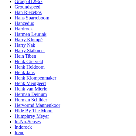
Groep 412967
Groundspeed
Han Riezebos
Hans Sparreboom
Hanzeduo
Hardrock
Harmen Leurink
Harry Klompé
Harry Nak
Harry Stalknect
Hein Tiben
Henk Gierveld
Henk Heldoorn
Henk Jans
Henk Klompenmaker
Henk Meutgeert
Henk van Mierlo
Herman Deinum
Herman Schilder
Hervormd Mannenkoor
Hide By The Moon
Humphrey Meyer
In-No-Senses
Indorock
Irene