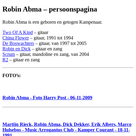
Robin Abma – persoonspagina
Robin Abma is een geboren en getogen Kampenaar.
Two Of A Kind
– gitaar
China Flower
– gitaar, 1991 tot 1994
De Boswachters
– gitaar, van 1997 tot 2005
Robin en Dick
– gitaar en zang
Scrum
– gitaar, mandoline en zang, van 2004
R2
– gitaar en zang
FOTO’s:
Robin Abma - Foto Harry Post - 06-11-2009
Martijn Rieck, Robin Abma, Dick Dekker, Erik Albers, Marco
Hulsebos - Music Arrogantus Club - Kamper Courant - 18-11-
1991