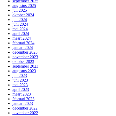
september 2025
augustus 2025
juli 2025
oktober 2024
juli 2024
juni 2024
mei 2024
april 2024
maart 2024
februari 2024
januari 2024
december 2023
november 2023
oktober 2023
september 2023
augustus 2023
juli 2023
juni 2023
mei 2023
april 2023
maart 2023
februari 2023
januari 2023
december 2022
november 2022