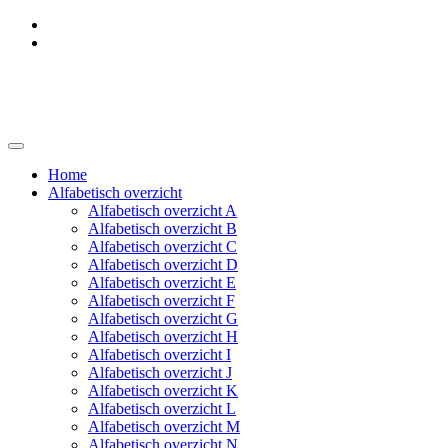
Skip
to
content
Muziekarchief Kampen
Home
Alfabetisch overzicht
Alfabetisch overzicht A
Alfabetisch overzicht B
Alfabetisch overzicht C
Alfabetisch overzicht D
Alfabetisch overzicht E
Alfabetisch overzicht F
Alfabetisch overzicht G
Alfabetisch overzicht H
Alfabetisch overzicht I
Alfabetisch overzicht J
Alfabetisch overzicht K
Alfabetisch overzicht L
Alfabetisch overzicht M
Alfabetisch overzicht N