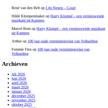
René van den Belt
op
Lijn Negen – Goud
Hilde Klompenmaker
op
Harry Klompé – een vernieuwende
muzikant uit Kampen
Marcel Bom
op
Harry Klompé – een vernieuwende muzikant
uit Kampen
Arthur
op
100 jaar oude verenigingsvlag van Volharding
Femmie Fien
op
100 jaar oude verenigingsvlag van
Volharding
Archieven
juli 2026
juni 2026
april 2026
maart 2026
januari 2026
december 2025
november 2025
oktober 2025