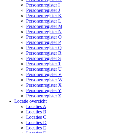
Personenregister I
Personenregister J
Personenregister K
Personenregister L
Personenregister M
Personenregister N
Personenregister O
Personenregister P
Personenregister Q
Personenregister R
Personenregister S
Personenregister T
Personenregister U
Personenregister V
Personenregister W
Personenregister X
Personenregister Y
Personenregister Z
Locatie overzicht
Locaties A
Locaties B
Locaties C
Locaties D
Locaties E