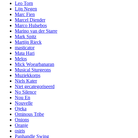
Leo Torn
Lijn Negen
Marc Fien
Marcel Diender
Marco Hulsebos
Marino van der Starre
Mark Spitz
Martijn Rieck
masticator
Mata Hari
Melos
Mick Woearbanaran
Musical Sturgeons
Muziekkorps
Niels Kater
Niet gecategoriseerd
No Silence
Nou En
Nouvelle
Ojeka
Ominous Tribe
Onions
Oranje
osiris
Panhandle Swing