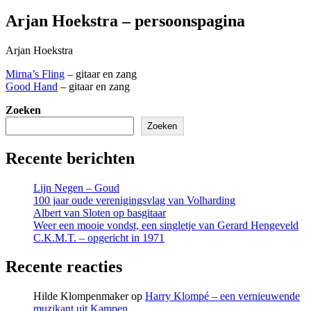
Arjan Hoekstra – persoonspagina
Arjan Hoekstra
Mirna’s Fling
– gitaar en zang
Good Hand
– gitaar en zang
Zoeken
Zoeken
Recente berichten
Lijn Negen – Goud
100 jaar oude verenigingsvlag van Volharding
Albert van Sloten op basgitaar
Weer een mooie vondst, een singletje van Gerard Hengeveld
C.K.M.T. – opgericht in 1971
Recente reacties
Hilde Klompenmaker
op
Harry Klompé – een vernieuwende
muzikant uit Kampen