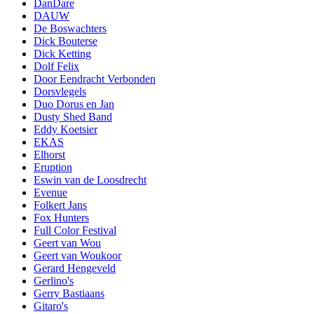
DanDare
DAUW
De Boswachters
Dick Bouterse
Dick Ketting
Dolf Felix
Door Eendracht Verbonden
Dorsvlegels
Duo Dorus en Jan
Dusty Shed Band
Eddy Koetsier
EKAS
Elhorst
Eruption
Eswin van de Loosdrecht
Evenue
Folkert Jans
Fox Hunters
Full Color Festival
Geert van Wou
Geert van Woukoor
Gerard Hengeveld
Gerlino's
Gerry Bastiaans
Gitaro's