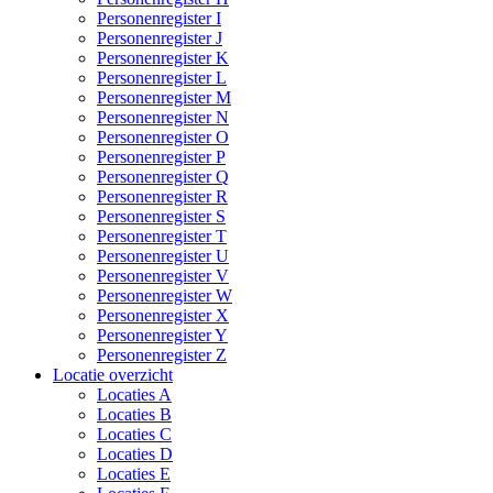
Personenregister I
Personenregister J
Personenregister K
Personenregister L
Personenregister M
Personenregister N
Personenregister O
Personenregister P
Personenregister Q
Personenregister R
Personenregister S
Personenregister T
Personenregister U
Personenregister V
Personenregister W
Personenregister X
Personenregister Y
Personenregister Z
Locatie overzicht
Locaties A
Locaties B
Locaties C
Locaties D
Locaties E