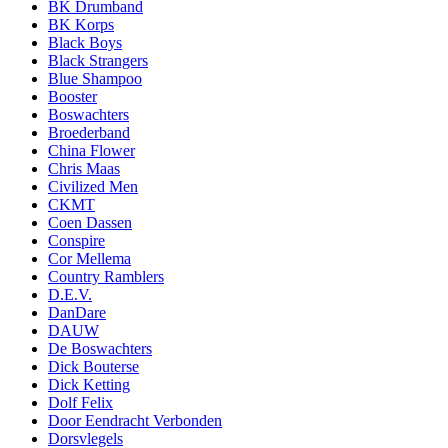
BK Drumband
BK Korps
Black Boys
Black Strangers
Blue Shampoo
Booster
Boswachters
Broederband
China Flower
Chris Maas
Civilized Men
CKMT
Coen Dassen
Conspire
Cor Mellema
Country Ramblers
D.E.V.
DanDare
DAUW
De Boswachters
Dick Bouterse
Dick Ketting
Dolf Felix
Door Eendracht Verbonden
Dorsvlegels