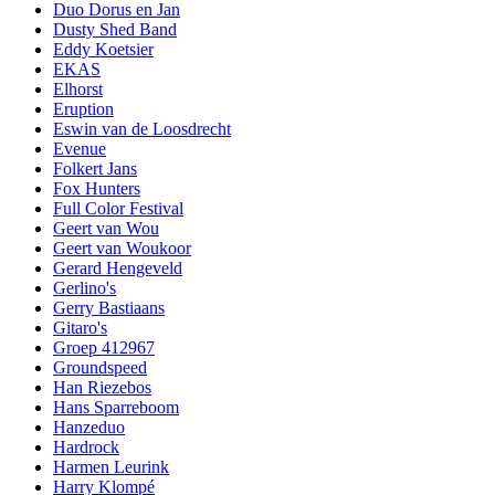
Duo Dorus en Jan
Dusty Shed Band
Eddy Koetsier
EKAS
Elhorst
Eruption
Eswin van de Loosdrecht
Evenue
Folkert Jans
Fox Hunters
Full Color Festival
Geert van Wou
Geert van Woukoor
Gerard Hengeveld
Gerlino's
Gerry Bastiaans
Gitaro's
Groep 412967
Groundspeed
Han Riezebos
Hans Sparreboom
Hanzeduo
Hardrock
Harmen Leurink
Harry Klompé