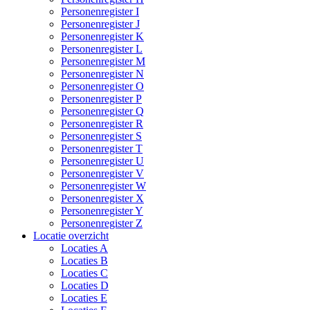
Personenregister I
Personenregister J
Personenregister K
Personenregister L
Personenregister M
Personenregister N
Personenregister O
Personenregister P
Personenregister Q
Personenregister R
Personenregister S
Personenregister T
Personenregister U
Personenregister V
Personenregister W
Personenregister X
Personenregister Y
Personenregister Z
Locatie overzicht
Locaties A
Locaties B
Locaties C
Locaties D
Locaties E