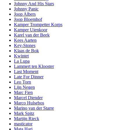
Johnny And His Stars
Johnny Panic
Joop Albers
Joop Bloemhof
Kamper Trompetter Korps
Kamper Uienkoor
Karel van der Beek
Kees Aarten
Key-Stones
Klaas de Bok
Kwintet
La Lupa
Lammert ten Klooster
Last Moment
Late For Dinner
Leo Torn
Lijn Negen
Marc Fien
Marcel Diender
Marco Hulsebos
Marino van der Starre
Mark Spitz
Martijn Rieck
masticator
Mata Hari