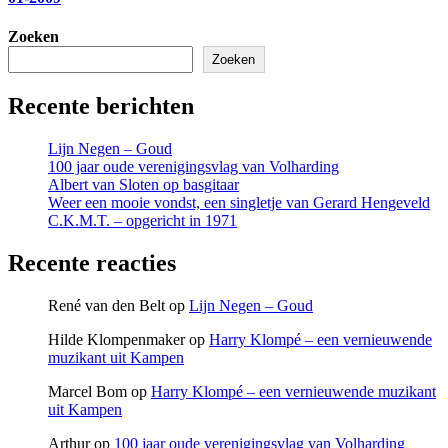
Zoeken
Zoeken
Recente berichten
Lijn Negen – Goud
100 jaar oude verenigingsvlag van Volharding
Albert van Sloten op basgitaar
Weer een mooie vondst, een singletje van Gerard Hengeveld
C.K.M.T. – opgericht in 1971
Recente reacties
René van den Belt
op
Lijn Negen – Goud
Hilde Klompenmaker
op
Harry Klompé – een vernieuwende
muzikant uit Kampen
Marcel Bom
op
Harry Klompé – een vernieuwende muzikant
uit Kampen
Arthur
op
100 jaar oude verenigingsvlag van Volharding