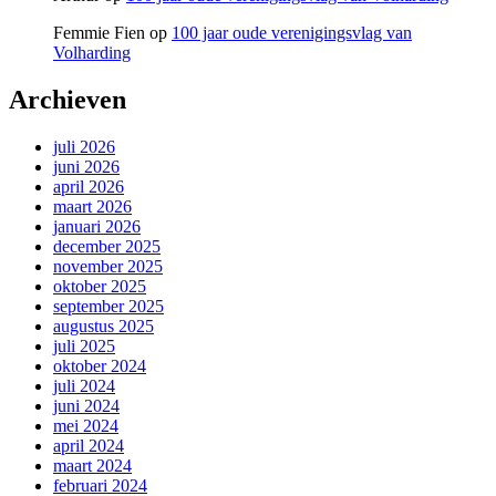
Femmie Fien
op
100 jaar oude verenigingsvlag van
Volharding
Archieven
juli 2026
juni 2026
april 2026
maart 2026
januari 2026
december 2025
november 2025
oktober 2025
september 2025
augustus 2025
juli 2025
oktober 2024
juli 2024
juni 2024
mei 2024
april 2024
maart 2024
februari 2024