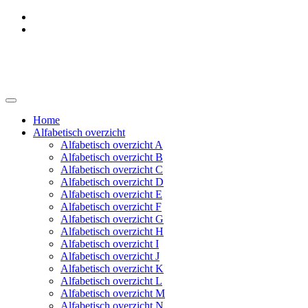
Skip
to
content
Muziekarchief Kampen
Home
Alfabetisch overzicht
Alfabetisch overzicht A
Alfabetisch overzicht B
Alfabetisch overzicht C
Alfabetisch overzicht D
Alfabetisch overzicht E
Alfabetisch overzicht F
Alfabetisch overzicht G
Alfabetisch overzicht H
Alfabetisch overzicht I
Alfabetisch overzicht J
Alfabetisch overzicht K
Alfabetisch overzicht L
Alfabetisch overzicht M
Alfabetisch overzicht N