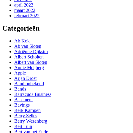
april 2022
maart 2022
februari 2022
Categorieën
Ab Kok
Ab van Sloten
Adriënne Dijkstra
Albert Scholten
Albert van Sloten
Annie Meijberg
Apple
Arjan Drost
Band onbekend
Bands
Barracuda Business
Basement
Bavings
Berk Kampen
Berry Selles
Berry Wezenberg
Bert Tuin
Bert van het Ende