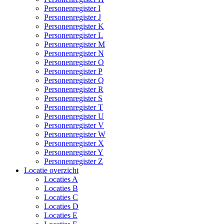
Personenregister I
Personenregister J
Personenregister K
Personenregister L
Personenregister M
Personenregister N
Personenregister O
Personenregister P
Personenregister Q
Personenregister R
Personenregister S
Personenregister T
Personenregister U
Personenregister V
Personenregister W
Personenregister X
Personenregister Y
Personenregister Z
Locatie overzicht
Locaties A
Locaties B
Locaties C
Locaties D
Locaties E