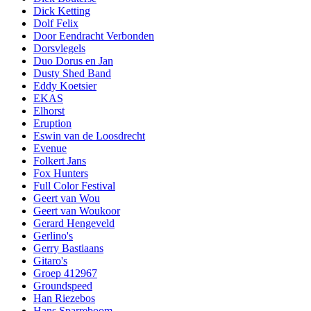
Dick Ketting
Dolf Felix
Door Eendracht Verbonden
Dorsvlegels
Duo Dorus en Jan
Dusty Shed Band
Eddy Koetsier
EKAS
Elhorst
Eruption
Eswin van de Loosdrecht
Evenue
Folkert Jans
Fox Hunters
Full Color Festival
Geert van Wou
Geert van Woukoor
Gerard Hengeveld
Gerlino's
Gerry Bastiaans
Gitaro's
Groep 412967
Groundspeed
Han Riezebos
Hans Sparreboom