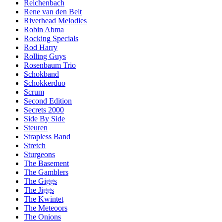
Reichenbach
Rene van den Belt
Riverhead Melodies
Robin Abma
Rocking Specials
Rod Harry
Rolling Guys
Rosenbaum Trio
Schokband
Schokkerduo
Scrum
Second Edition
Secrets 2000
Side By Side
Steuren
Strapless Band
Stretch
Sturgeons
The Basement
The Gamblers
The Giggs
The Jiggs
The Kwintet
The Meteoors
The Onions