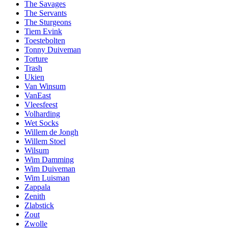
The Savages
The Servants
The Sturgeons
Tiem Evink
Toestebolten
Tonny Duiveman
Torture
Trash
Ukien
Van Winsum
VanEast
Vleesfeest
Volharding
Wet Socks
Willem de Jongh
Willem Stoel
Wilsum
Wim Damming
Wim Duiveman
Wim Luisman
Zappala
Zenith
Zlabstick
Zout
Zwolle