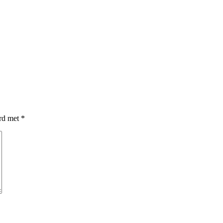
erd met
*