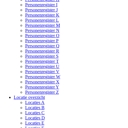
Personenregister I
Personenregister J
Personenregister K
Personenregister L
Personenregister M
Personenregister N
Personenregister O
Personenregister P
Personenregister Q
Personenregister R
Personenregister S
Personenregister T
Personenregister U
Personenregister V
Personenregister W
Personenregister X
Personenregister Y
Personenregister Z
Locatie overzicht
Locaties A
Locaties B
Locaties C
Locaties D
Locaties E