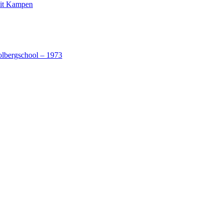
uit Kampen
olbergschool – 1973